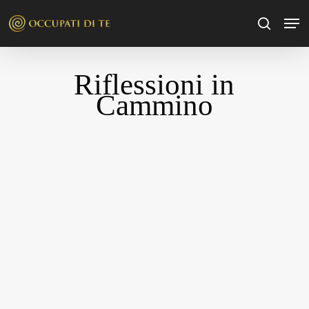
Skip
Men
to
search
main
content
Riflessioni in
Cammino