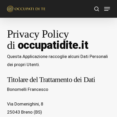
Skip
Menu
to
search
Search
main
content
Privacy Policy
occupatidite.it
di
Questa Applicazione raccoglie alcuni Dati Personali
dei propri Utenti.
Titolare del Trattamento dei Dati
Bonomelli Francesco
Via Domenighini, 8
25043 Breno (BS)