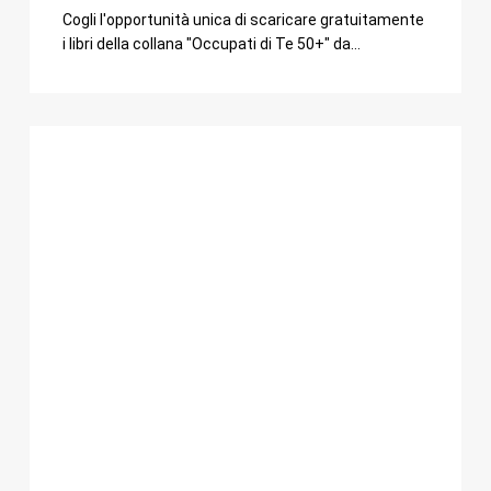
Cogli l'opportunità unica di scaricare gratuitamente
i libri della collana "Occupati di Te 50+" da…
Corso
La
Ruota
della
Vita:
Leggi
il
tuo
percorso
personale