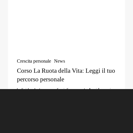
Crescita personale
News
Corso La Ruota della Vita: Leggi il tuo
percorso personale
Individua le tue aree di miglioramento Anni fa ero in
un periodo della mia vita…
Iscriviti e Non Perderti Mai