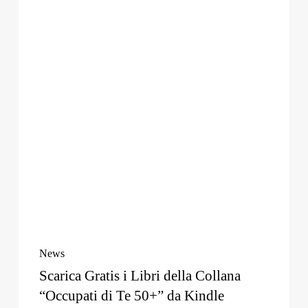
“Occupati
di
Te
50+”
da
Kindle
News
Scarica Gratis i Libri della Collana
“Occupati di Te 50+” da Kindle