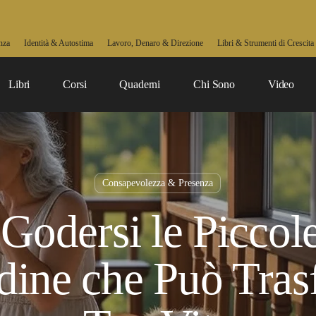
nza
Identità & Autostima
Lavoro, Denaro & Direzione
Libri & Strumenti di Crescita
Libri
Corsi
Quaderni
Chi Sono
Video
Consapevolezza & Presenza
odersi le Piccol
ine che Può Tras