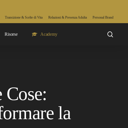
Transizione & Scelte di Vita
Relazioni & Presenza Adulta
Personal Brand
searc
Risorse
Academy
e Cose:
formare la