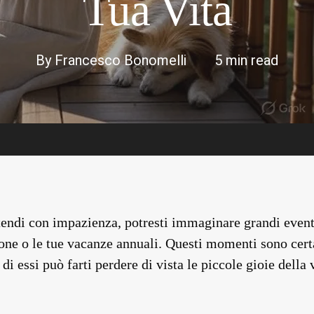
Tua Vita
By
Francesco Bonomelli
5 min read
ttendi con impazienza, potresti immaginare grandi even
ne o le tue vacanze annuali. Questi momenti sono cert
di essi può farti perdere di vista le piccole gioie della 