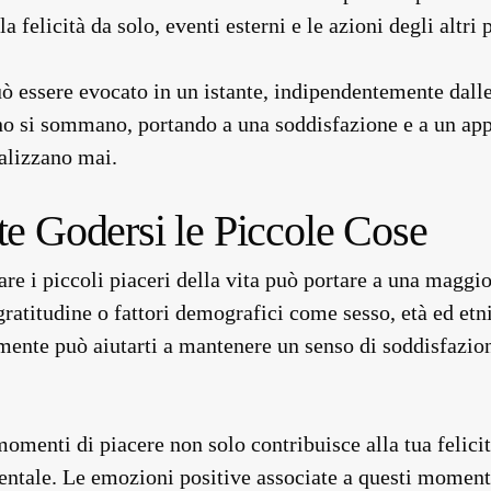
a felicità da solo, eventi esterni e le azioni degli altr
ò essere evocato in un istante, indipendentemente dall
rno si sommano, portando a una soddisfazione e a un ap
ealizzano mai.
te Godersi le Piccole Cose
re i piccoli piaceri della vita può portare a una maggi
, gratitudine o fattori demografici come sesso, età ed et
namente può aiutarti a mantenere un senso di soddisfazi
momenti di piacere non solo contribuisce alla tua felic
 mentale. Le emozioni positive associate a questi momen