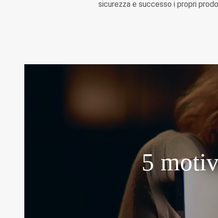
sicurezza e successo i propri prodott
5 motiv