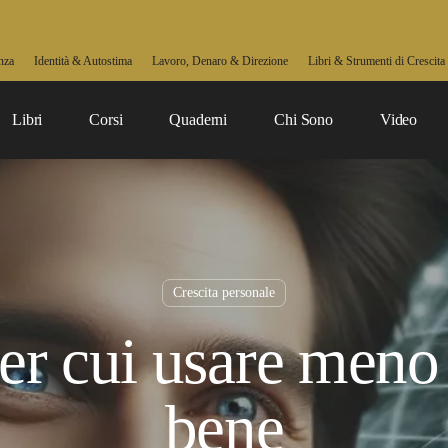
nza
Identità & Autostima
Lavoro, Denaro & Direzione
Libri & Strumenti di Crescita
Libri
Corsi
Quaderni
Chi Sono
Video
Crescita personale
er cui usare meno 
bene