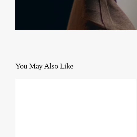
You May Also Like
Il
Visionmaker:
ti
aiuta
a