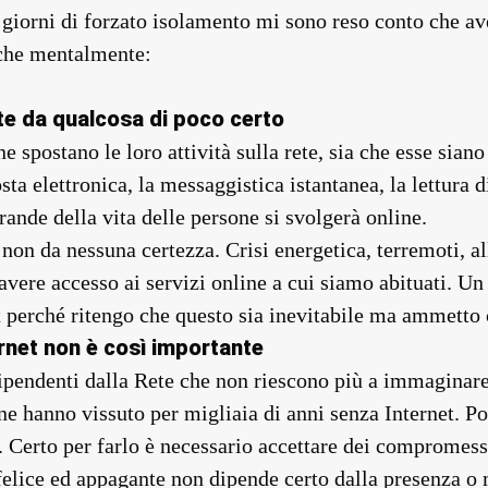
te giorni di forzato isolamento mi sono reso conto che av
 che mentalmente:
e da qualcosa di poco certo
 spostano le loro attività sulla rete, sia che esse siano
ta elettronica, la messaggistica istantanea, la lettura di 
rande della vita delle persone si svolgerà online.
non da nessuna certezza. Crisi energetica, terremoti, al
avere accesso ai servizi online a cui siamo abituati. Un
net perché ritengo che questo sia inevitabile ma ammetto
ernet non è così importante
dipendenti dalla Rete che non riescono più a immaginar
e hanno vissuto per migliaia di anni senza Internet. 
 Certo per farlo è necessario accettare dei compromessi
 felice ed appagante non dipende certo dalla presenza o 