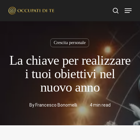
Skip
Menu
to
search
main
content
Crescita personale
La chiave per realizzare
i tuoi obiettivi nel
nuovo anno
By
Francesco Bonomelli
4 min read