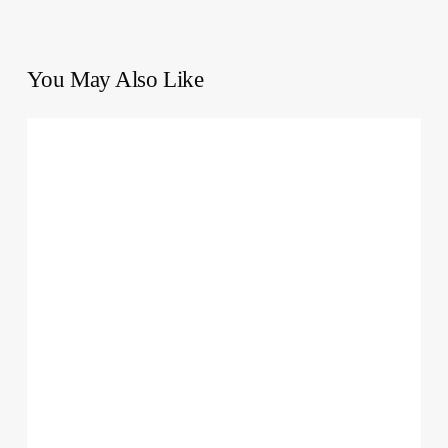
You May Also Like
10
segni
di
bassa
autostima