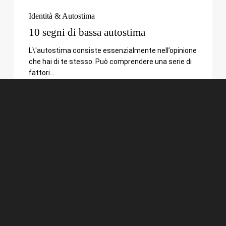
Identità & Autostima
10 segni di bassa autostima
L\'autostima consiste essenzialmente nell’opinione
che hai di te stesso. Può comprendere una serie di
fattori…
4
semplici
domande
per
aumentare
la
produttività
quotidiana