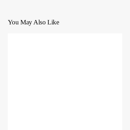
You May Also Like
L’Arte
della
Guerra
di
Sun
Tzu