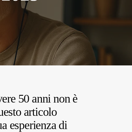
vere 50 anni non è
esto articolo
ua esperienza di