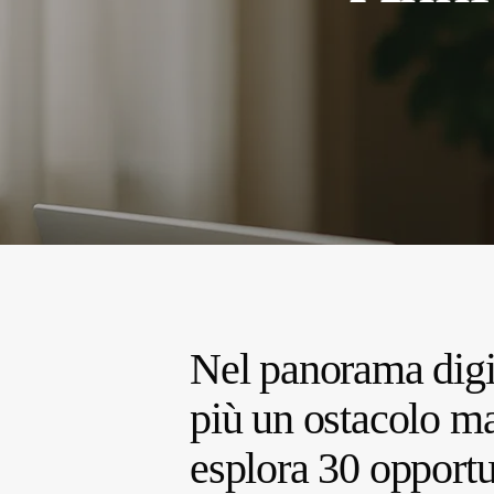
Nel panorama digit
più un ostacolo ma
esplora 30 opportu