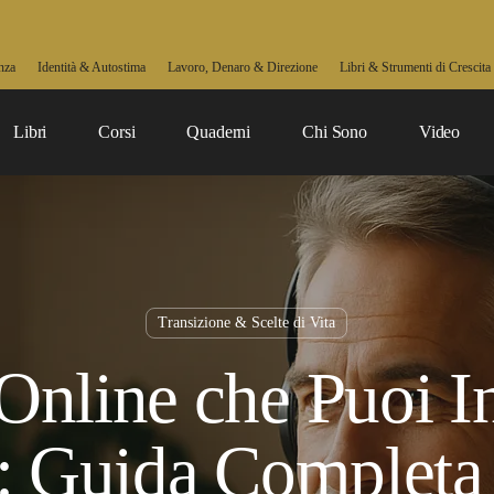
nza
Identità & Autostima
Lavoro, Denaro & Direzione
Libri & Strumenti di Crescita
Libri
Corsi
Quaderni
Chi Sono
Video
Transizione & Scelte di Vita
Online che Puoi In
: Guida Completa