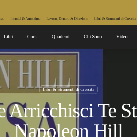
nza
Identità & Autostima
Lavoro, Denaro & Direzione
Libri & Strumenti di Crescita
Libri
Corsi
Quaderni
Chi Sono
Video
Libri & Strumenti di Crescita
e Arricchisci Te St
Napoleon Hill