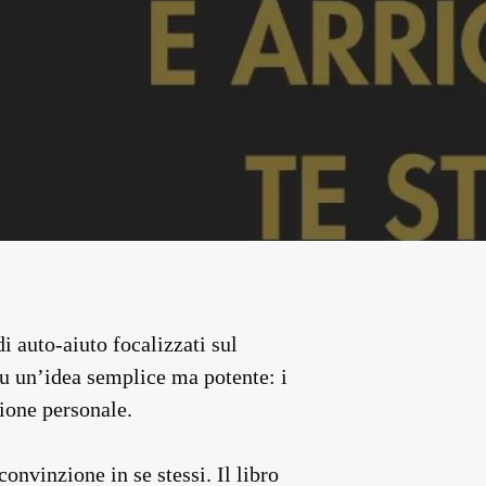
i auto-aiuto focalizzati sul
 su un’idea semplice ma potente: i
zione personale.
onvinzione in se stessi. Il libro