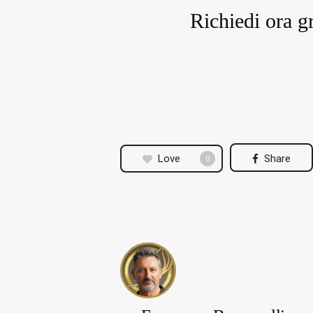
Richiedi ora gr
Love
Share
0