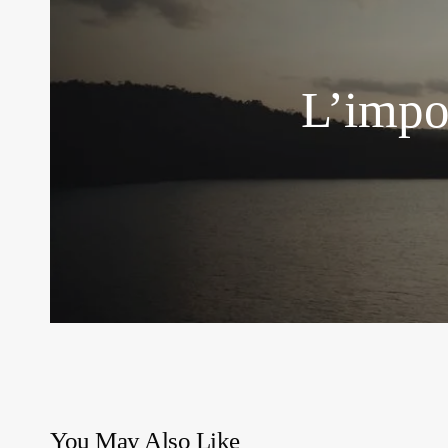
L’impo
You May Also Like